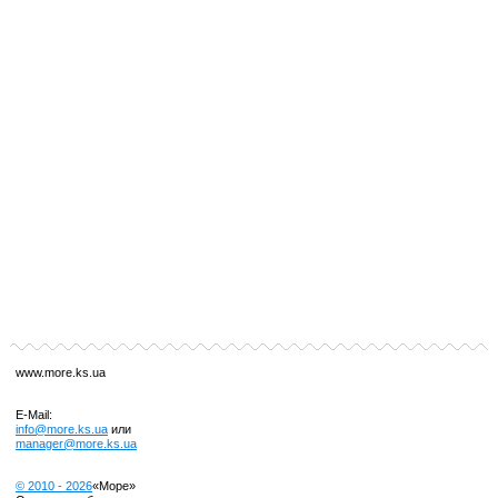
www.more.ks.ua
E-Mail:
info@more.ks.ua
или
manager@more.ks.ua
© 2010 -
2026
«Море»