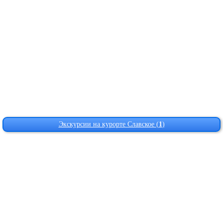
Экскурсии на курорте Славское (
1
)