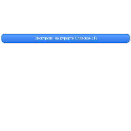
Экскурсии на курорте Славское (
1
)