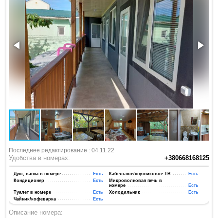
Последнее редактирование : 04.11.22
Удобства в номерах:
+380668168125
Душ, ванна в номере
Есть
Кабельное/спутниковое ТВ
Есть
Кондиционер
Есть
Микроволновая печь в
номере
Есть
Туалет в номере
Есть
Холодильник
Есть
Чайник/кофеварка
Есть
Описание номера: