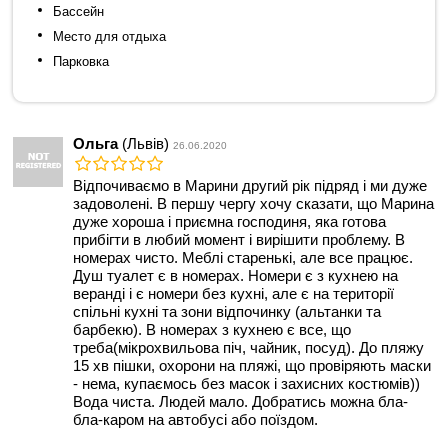
Бассейн
Место для отдыха
Парковка
Ольга
(Львів)
26.06.2020
Відпочиваємо в Марини другий рік підряд і ми дуже
задоволені. В першу чергу хочу сказати, що Марина
дуже хороша і приємна господиня, яка готова
прибігти в любий момент і вирішити проблему. В
номерах чисто. Меблі старенькі, але все працює.
Душ туалет є в номерах. Номери є з кухнею на
веранді і є номери без кухні, але є на території
спільні кухні та зони відпочинку (альтанки та
барбекю). В номерах з кухнею є все, що
треба(мікрохвильова піч, чайник, посуд). До пляжу
15 хв пішки, охорони на пляжі, що провіряють маски
- нема, купаємось без масок і захисних костюмів))
Вода чиста. Людей мало. Добратись можна бла-
бла-каром на автобусі або поїздом.