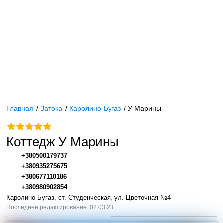
Главная
/
Затока
/
Каролино-Бугаз
/
У Марины
Коттедж У Марины
+380500179737
+380935275675
+380677110186
+380980902854
Каролино-Бугаз, cт. Студенческая, ул. Цветочная №4
Последнее редактирование: 02.03.23