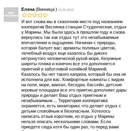
Елена
(Винница )
15.05.2019
И вот снова мы в сказочном месте под названием
кооператив Веснянка станция Студенческая, отдых
у Марины. Мы были здесь в прошлом году и снова
вернулись так как отдых тут это незабываемые
впечатления и ощущения. Начиная с природы,
которая балует вас: ароматы полевых цветов,
лечебный воздух еще казалось бы дикого
нетронутого человеческой рукой моря, безумные
широты пляжа и конечно все это дополняется
приятной и заботливой хозяйкой Мариной.
Казалось бы нет такого каприза, который бы она не
исполнила для вас. Комфортные комнаты с видом
на поле, море, мангал, беседки, бассейн, детские
игровые площадки все это приятно дополняет дары
природы и делает Ваш отдых приятным и
незабываемым ... Территория кооператива
охраняется, есть мониторинг, что делает отдых с
детьми спокойным и безопасным. Хотелось
написать отзыв коротким, но отдых у Марины
нельзя описать несколькими словами. Если
приедете сюда хотя бы один раз, то перед вами