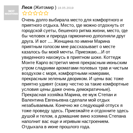
Леся
(Житомир )
18.05.2019
Очень долго выбирала место для комфортного и
приятного отдыха. Место, где можно отдохнуть от
городской суеты, бешеного ритма жизни, место, где
бы человек и природа гармонично дополняли друг
друга. И вот .... Женщина по имени Марина
приятным голосом мне рассказывает о месте
казалось бы моей мечты. Приезжаю....И от
увиденного нахожусь в приятном шоке. Коттедж
Монте Карло встретил меня прекрасным июньским
утром сладкими ароматами полевых трав и чистым
воздухом с моря, комфортными номерами,
прекрасным зеленым двориком. И цены вас тоже
приятно удивят (скажу честно за такие комфортные
условия цены даже очень демократичные).
Прекрасная хозяйка Марина, ее муж Степан и
Валентина Евгеньевна сделали мой отдых
незабываемым. Конечно же следующий отпуск я
тоже проведу здесь. Приезжайте и отдохните здесь
душой и телом, а домашние вино хозяина Степана
наполнит вас еще и игривым настроением.
Отдыхала в июне прошлого года.