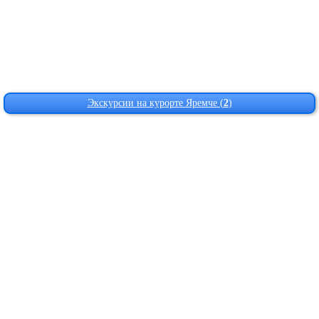
Экскурсии на курорте Яремче (
2
)