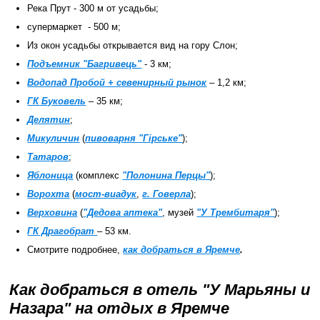
Река Прут - 300 м от усадьбы;
супермаркет - 500 м;
Из окон усадьбы открывается вид на гору Слон;
Подъемник "Багривець"
- 3 км;
Водопад Пробой + севенирный рынок
– 1,2 км;
ГК Буковель
– 35 км;
Делятин
;
Микуличин
(
пивоварня "Гірське"
);
Татаров
;
Яблоница
(комплекс
"Полонина Перцы"
);
Ворохта
(
мост-виадук
,
г. Говерла
);
Верховина
(
"Дедова аптека"
, музей
"У Трембитаря"
);
ГК Драгобрат
– 53 км.
Смотрите подробнее,
как добраться в Яремче
.
Как добраться в отель "У Марьяны и
Назара" на отдых в Яремче