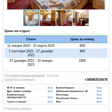
Цены на отдых:
Сезон
Цена за номер
11 января 2023 - 15 марта 2023
900
1 сентября 2022 - 27 декабря
800
2022
27 декабря 2022 - 10 января
1800
2023
Последнее редактирование : 15.11.22
Удобства в номерах:
+380983535678
Wi-Fi в номере
Есть
Балкон/терраса
Есть
Душ, ванна в номере
Есть
Кабельное/спутниковое ТВ
Есть
Косметические
Полотенца
Есть
принадлежности
Есть
Постельное белье
Есть
Туалет в номере
Есть
Фен
Есть
Описание номера: