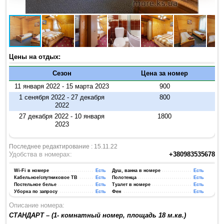
Цены на отдых:
Сезон
Цена за номер
11 января 2022 - 15 марта 2023
900
1 сенября 2022 - 27 декабря
800
2022
27 декабря 2022 - 10 января
1800
2023
Последнее редактирование : 15.11.22
Удобства в номерах:
+380983535678
Wi-Fi в номере
Есть
Душ, ванна в номере
Есть
Кабельное/спутниковое ТВ
Есть
Полотенца
Есть
Постельное белье
Есть
Туалет в номере
Есть
Уборка по запросу
Есть
Фен
Есть
Описание номера:
СТАНДАРТ – (1- комнатный номер, площадь 18 м.кв.)