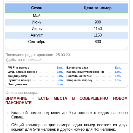
Сезон
Цена за номер
Май
-
Июнь
900
Июль
1150
Август
1150
Сентябрь
800
Последнее редактирование : 25.03.23
Удобства в номерах:
Wi-Fi в номере
Есть
Балкон/терраса
Есть
Душ, ванна в номере
Есть
Кабельное/спутниковое ТВ
Есть
Кондиционер
Есть
Постельное белье
Есть
Туалет в номере
Есть
Уборка по запросу
Есть
Холодильник
Есть
Описание номера:
ВНИМАНИЕ - ЕСТЬ МЕСТА В СОВЕРШЕННО НОВОМ
ПАНСИОНАТЕ
Большой номер под ключ до 9-ти человек с видом на озеро
Сиваш.
Общий коридор на два номера, один номер состоит из двух
комнат для 5-ти человек и другой номер для 4-х человек.