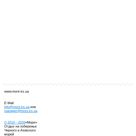
www.more.ks.ua
E-Mail:
info@more.ks.ua
или
manager@more.ks.ua
© 2010 -
2026
«Море»
Отдых на побережье
Черного и Азовского
морей