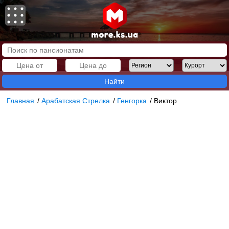
Найти
Главная
/
Арабатская Стрелка
/
Генгорка
/
Виктор