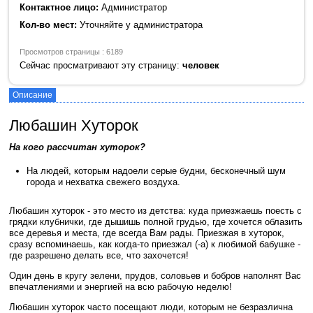
Контактное лицо:
Администратор
Кол-во мест:
Уточняйте у администратора
Просмотров страницы : 6189
Сейчас просматривают эту страницу:
человек
Описание
Любашин Хуторок
На кого рассчитан хуторок?
На людей, которым надоели серые будни, бесконечный шум
города и нехватка свежего воздуха.
Любашин хуторок - это место из детства: куда приезжаешь поесть с
грядки клубнички, где дышишь полной грудью, где хочется облазить
все деревья и места, где всегда Вам рады. Приезжая в хуторок,
сразу вспоминаешь, как когда-то приезжал (-а) к любимой бабушке -
где разрешено делать все, что захочется!
Один день в кругу зелени, прудов, соловьев и бобров наполнят Вас
впечатлениями и энергией на всю рабочую неделю!
Любашин хуторок часто посещают люди, которым не безразлична